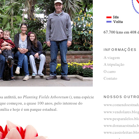
67.700 kms em 408 d
INFORMAÇÕES
A viagem
A tripulação
O carro
Contato
a anfitriã, no
Planting Fields Arboretum
(
),
uma espécie
NOSSOS OUTR
que começou, a quase 100 anos, pelo interesse do
www.comendoestrada
amília e hoje é um parque estadual.
www.vendolares.blo
www.pesparalelos.bl
www.doranaestrada.
www.cassioleitao.bl