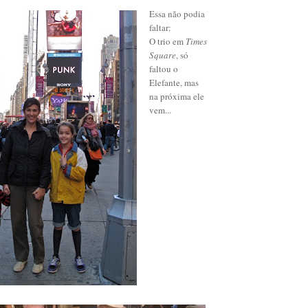
Essa não podia
faltar:
O trio em
Times
Square
, só
faltou o
Elefante, mas
na próxima ele
vem...