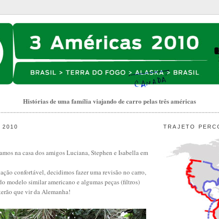
Histórias de uma família viajando de carro pelas três américas
......................................................................................................................................................
 2010
TRAJETO PERC
mos na casa dos amigos Luciana, Stephen e Isabella em
ação confortável, decidimos fazer uma revisão no carro,
 do modelo similar americano e algumas peças (filtros)
terão que vir da Alemanha!