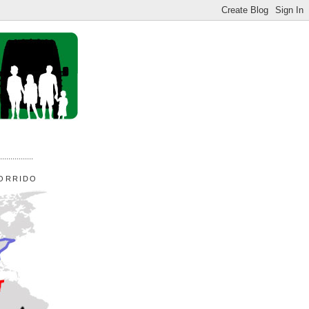
................
ORRIDO