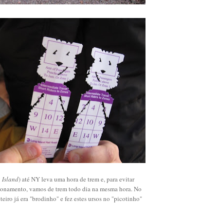
 Island
) até NY leva uma hora de trem e, para evitar
ionamento, vamos de trem todo dia na mesma hora. No
teiro já era "brodinho" e fez estes ursos no "picotinho"