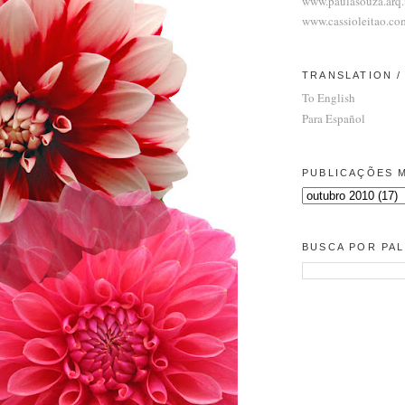
www.paulasouza.arq.
www.cassioleitao.co
TRANSLATION 
To English
Para Español
PUBLICAÇÕES M
BUSCA POR PA